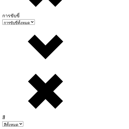
การขับขี่
สี